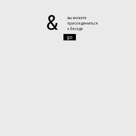
&
вы можете
присоединиться
к беседе
go