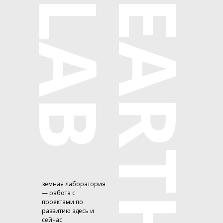
B
E
A
R
T
H
L
A
земная лаборатория
— работа с
проектами по
развитию здесь и
сейчас